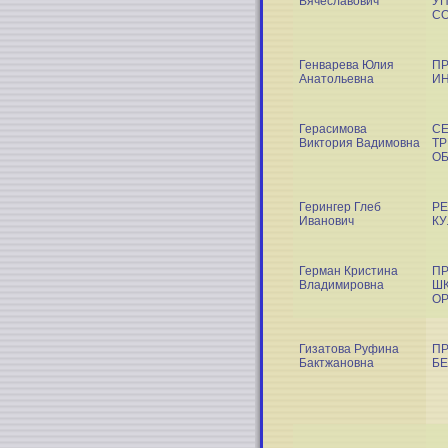
Вячеславович
У
С
Генварева Юлия
П
Анатольевна
ИН
Герасимова
СЕ
Виктория Вадимовна
ТР
О
Герингер Глеб
РЕ
Иванович
КУ
Герман Кристина
П
Владимировна
ШК
О
Гизатова Руфина
П
Бактжановна
Б