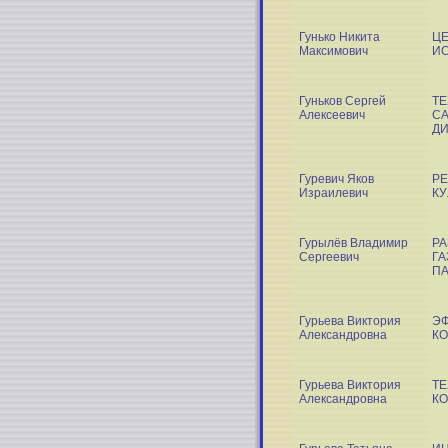
Гунько Никита
Ц
Максимович
ИС
Гуньков Сергей
Т
Алексеевич
CA
ДИ
Гуревич Яков
РЕ
Израилевич
КУ
Гурылёв Владимир
Р
Сергеевич
ГА
ПА
Гурьева Виктория
ЭФ
Александровна
КО
Гурьева Виктория
Т
Александровна
К