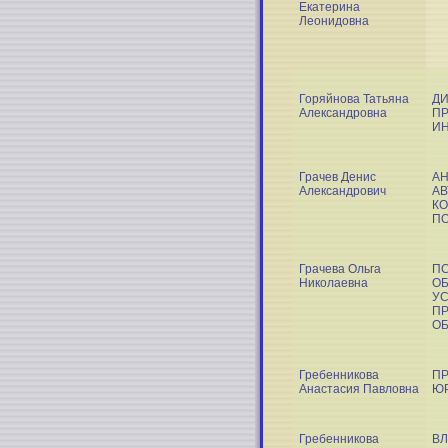
Екатерина
Леонидовна
Горяйнова Татьяна
Д
Александровна
П
И
Грачев Денис
АН
Александрович
А
К
П
Грачева Ольга
П
Николаевна
ОБ
УС
ПР
ОБ
Гребенникова
ПР
Анастасия Павловна
Ю
Гребенникова
ВЛ