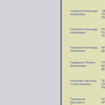
Горбунов Александр
ЭФ
Алексеевич
ТР
П
Горбунов Александр
РО
Алексеевич
ГА
Р
Горбунов Александр
ФУ
Алексеевич
ДЕ
Гордиенко Полина
У
Валерьевна
МО
Д
Горелова Светлана
ТЕ
Станиславовна
СИ
Ж
Горшенина
О
Екатерина
АР