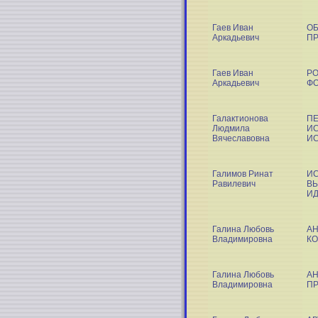
Гаев Иван
ОБ
Аркадьевич
П
Гаев Иван
РО
Аркадьевич
Ф
Галактионова
ПЕ
Людмила
ИС
Вячеславовна
ИС
Галимов Ринат
И
Равилевич
ВЫ
ИД
Галина Любовь
АН
Владимировна
К
Галина Любовь
А
Владимировна
ПР