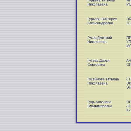
Гурьева Татьяна
ИН
Николаевна
МЕ
Гурьева Виктория
ЭК
Александровна
20
Гусев Дмитрий
П
Николаевич
УП
М
Гусева Дарья
АН
Сергеевна
СИ
Гусейнова Татьяна
С
Николаевна
ЭК
Э
Гуць Ангелина
П
Владимировна
ЗА
КУ