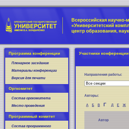
Всероссийская научно-
«Университетский компл
центр образования, нау
Программа конференции
Участники конференции
Пленарное заседание
Материалы конференции
Направления работы:
Версия для печати
Оргкомитет
Авторы:
Состав оргкомитета
Г
А
Б
В
Д
Е
Ж
Место проведения
Программный комитет
Автор
Состав программного