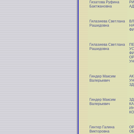
Гизатова Руфина
РИ
Бактжановна
А
Гилазиева Светлана
В
Рашидовна
НА
Ф
Гилазиева Светлана
ПЕ
Рашидовна
УС
ФИ
ОР
У
Гиндер Максим
АК
Валерьевич
УН
З
Гиндер Максим
ЗД
Валерьевич
КА
И
КО
Гинтер Галина
ОР
Викторовна
ОБ