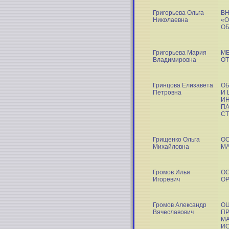
Григорьева Ольга
В
Николаевна
«О
О
Григорьева Мария
М
Владимировна
ОТ
Гринцова Елизавета
ОБ
Петровна
И 
И
ПА
СТ
Грищенко Ольга
ОС
Михайловна
М
Громов Илья
ОС
Игоревич
О
Громов Александр
ОЦ
Вячеславович
ПР
М
ИС