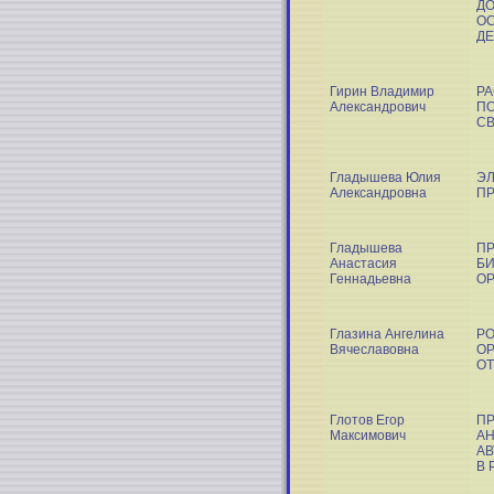
ДО
ОС
Д
Гирин Владимир
РА
Александрович
ПО
С
Гладышева Юлия
ЭЛ
Александровна
ПР
Гладышева
П
Анастасия
БИ
Геннадьевна
О
Глазина Ангелина
Р
Вячеславовна
ОР
О
Глотов Егор
ПР
Максимович
АН
АВ
В 