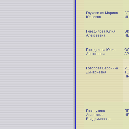
Глуховская Марина
БЕ
Юрьевна
ИН
Гнездилова Юлия
ЭК
Алексеевна
Н
Гнездилова Юлия
О
Алексеевна
АР
Говорова Вероника
РЕ
Дмитриевна
ТЕ
П
Говорухина
ПР
Анастасия
НЕ
Владимировна