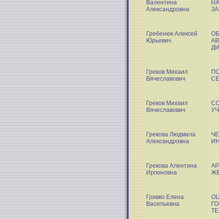
Валентина
Н
Александровна
ЗА
Гребенюк Алексей
ОБ
Юрьевич
А
Д
Греков Михаил
П
Вячеславович
С
Греков Михаил
С
Вячеславович
У
Грекова Людмила
ЧЕ
Александровна
И
Грекова Алентина
АР
Иргюновна
Ж
Гривко Елена
О
Васильевна
Г
ТЕ