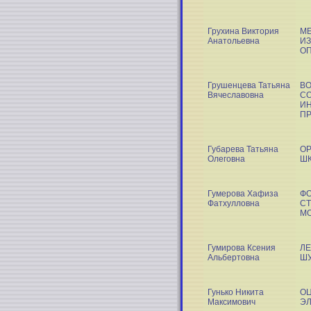
Грухина Виктория
М
Анатольевна
И
О
Грушенцева Татьяна
В
Вячеславовна
С
ИН
ПР
Губарева Татьяна
О
Олеговна
Ш
Гумерова Хафиза
Ф
Фатхулловна
СТ
М
Гумирова Ксения
ЛЕ
Альбертовна
ШУ
Гунько Никита
ОЦ
Максимович
Э