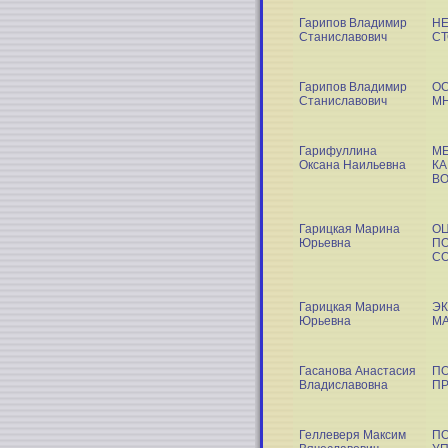
Гарипов Владимир
Н
Станиславович
С
Гарипов Владимир
О
Станиславович
М
Гарифуллина
МЕ
Оксана Наильевна
КА
ВО
Гарицкая Марина
ОЦ
Юрьевна
П
СО
Гарицкая Марина
Э
Юрьевна
М
Гасанова Анастасия
ПО
Владиславовна
П
Геллеверя Максим
П