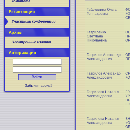
комитета
Габдуллина Ольга
Ф
Регистрация
Геннадьевна
КО
СЕ
Участники конференции
Архив
Гавриленко
ОЦ
Светлана
ПР
Николаевна
ОР
Электронные издания
Авторизация
Гаврилов Александр
О
Александрович
ПР
Гаврилов Александр
СР
Александрович
КО
Забыли пароль?
Гаврилова Наталья
Г
Александровна
УР
ПР
Ш
Гаврилова Наталья
В
Александровна
«О
О