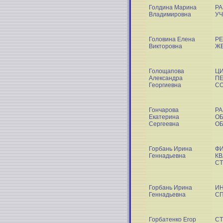
Голдина Марина
Р
Владимировна
У
Головина Елена
РЕ
Викторовна
Ж
Голощапова
Ц
Александра
ПЕ
Георгиевна
С
Гончарова
РА
Екатерина
ОБ
Сергеевна
ОБ
Горбань Ирина
ФИ
Геннадьевна
К
СТ
Горбань Ирина
ИН
Геннадьевна
С
Горбатенко Егор
СТ