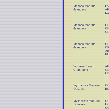
Глотова Марина
РА
Ивановна
А
К
Глотова Марина
О
Ивановна
СИ
О
Глотова Марина
ОБ
Ивановна
О
АВ
Р
Глошкин Павел
АН
Андреевич
О
С
Глуховская Марина
ОС
Юрьевна
В
Глуховская Марина
О
Юрьевна
НО
С